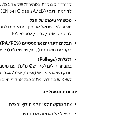
להורדה מבוקרת במהירות של עד 2 מ/שנייה, כולל דגמים ל־130 עד 200 ק"ג
לדוגמה: דגמי FA 70 001 / 004 / 021 (EN 341 Class 2A/2B)
מכשירי טיפוס על חבל
חיבור לצד שמאל או ימין, מתאימים לחבלים 10.5–12
לדוגמה: FA 70 002 / 003 / 015
חבלים דינמיים או סטטיים (PA/PES)
בקטרים משתנים (10.5, 11, 12 מ"מ) לפי צורך, כולל קצוות תפורים ומספר סידורי אישי
גלגלות (Pulleys)
במבחר גדלים (Ø21–45 מ"מ), עם מיסבים יבשים או כדוריים
חוזק נשיאה: עד 65 kN (FA 70 034 / 035 / 036), תואמות לחבלים Ø9–16 מ"מ
לשימוש בחילוץ, ניתוב כבל או קווי חיים נ
יתרונות תפעוליים
ציוד מוקשח לפי תקני חילוץ והצלה
משקל קל ואחיזה ארגונומית