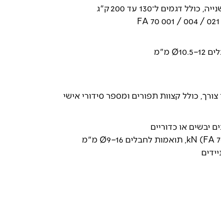
Ø מ"מ
יידים