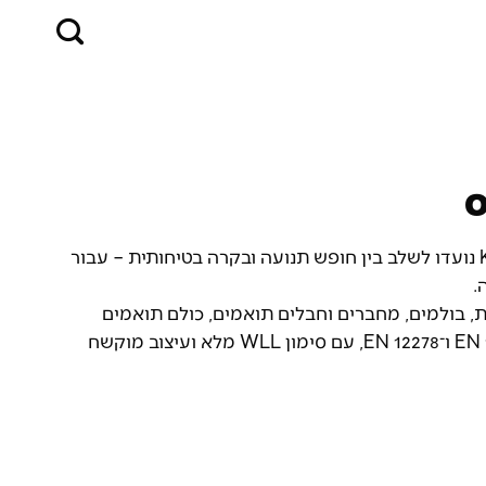
ס
האביזרים לחבלי טיפוס של Kratos Safety נועדו לשלב בין חופש תנועה ובקרה בטיחותית – עבור
.
ות, בולמים, מחברים וחבלים תואמים, כולם תואמים
לתקני EN 12841, EN 341, EN 15151-2, EN 567 ו־EN 12278, עם סימון WLL מלא ועיצוב מוקשח