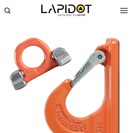
Ski
t
conten