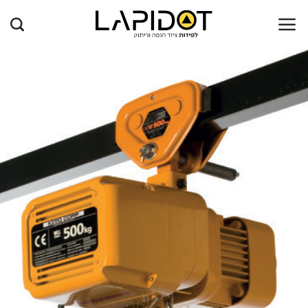
Ski
t
conten