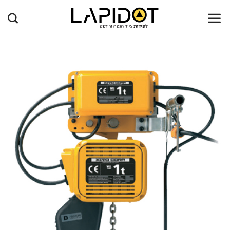
Ski
t
conten