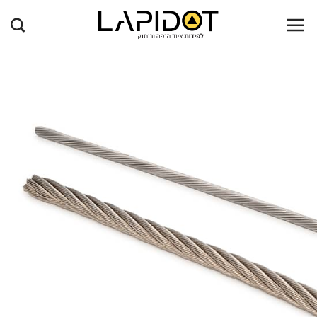
Ski
t
conten