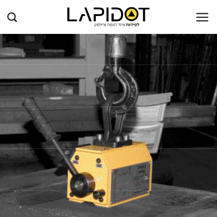
Ski
t
conten