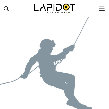
Ski
t
conten