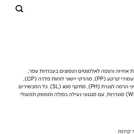
ת אחיזה והנפה לאלמנטים הנפוצים בעבודות עפר,
החדרת לוחות ובנייה: מהדקי משיכת שפכי עמודי קרקע (PP), מהדקי יישור לוחות פלדה (CP),
מהדקי הרמת קטעי צינורות בטון (BTG), עיני הרמה לצנרת (PH), מתקני מסג (SL). כל המכשירים
מיועדים לעמוד בדרישות עומס עבודה (WLL) מוגדרות, עם מנגנוני נעילה כפולה וממשק תפעולי
 קידוח