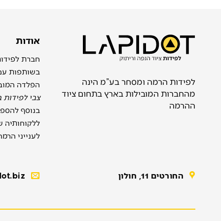
אודות
בשותפות ע
לפידות הרמה ומסחר בע”מ הינה
הפלדה המוב
מהחברות המובילות בארץ בתחום ציוד
צבי לפידות 
ההרמה
בנוסף להספק
ללקוחותיה שי
לענייני הרמה
החורטים 11, חולון
ot.biz