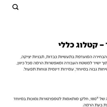
– קטלוג כללי
וך של RUD מגרמניה הן הבחירה המועדפת בתעשיות כבדות, תבניות יציקה,
ריתוך ישיר למשטח העבודה ומאפשרות הרמה מכל כיוון,
חות גבוה במיוחד, עמידות דינמית ונוחות תפעול.
טבעות הרמה מתקפלות עם זווית תנועה של 180°, חלקן מותאמות לטמפרטורות נמוכות במיוחד