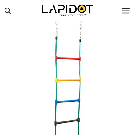
Ski
t
conten