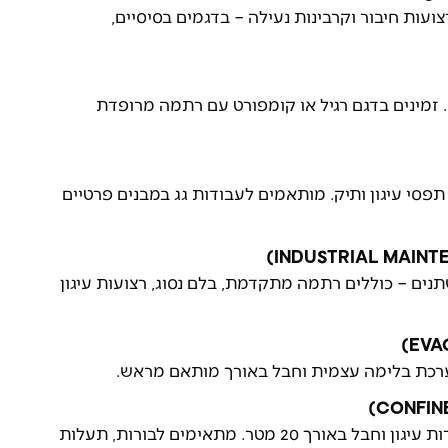
עות חיבור וקרבינות נעילה – בדגמים בסיסיים,
. זמינים בדגם רגיל או קומפורט עם רתמה מרופדת
 רתמה, בלם אנכי, חבל 10–15 מ', תפסי עיגון ותיק. מותאמים לעבודות גג במבנים פרטיים
ם – כוללים רתמה מתקדמת, בלם נסוג, רצועות עיגון
ערכת בלימה עצמית וחבל באורך מותאם מראש.
כוללים רתמה, גלגלת חילוץ, חצובה, נקודות עיגון וחבל באורך 20 מטר. מתאימים לבורות, תעלות