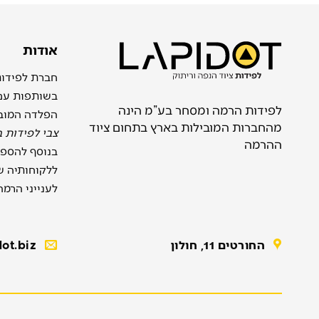
אודות
בשותפות ע
לפידות הרמה ומסחר בע”מ הינה
הפלדה המוב
מהחברות המובילות בארץ בתחום ציוד
צבי לפידות 
ההרמה
בנוסף להספק
ללקוחותיה שי
לענייני הרמה
החורטים 11, חולון
ot.biz